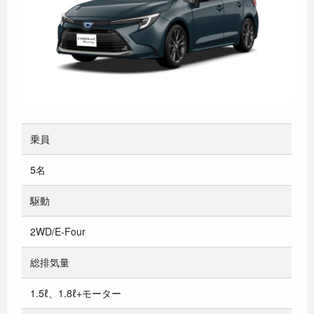
乗員
5名
駆動
2WD/E-Four
総排気量
1.5ℓ、1.8ℓ+モーター