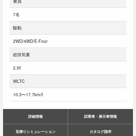
乗員
7名
駆動
2WD/4WD/E-Four
総排気量
2.5ℓ
WLTC
10.3〜17.7km/ℓ
詳細情報
試乗車・展示車情報
見積りシミュレーション
カタログ請求