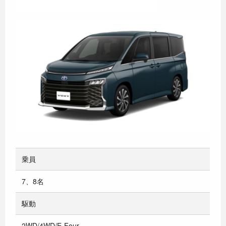
乗員
7、8名
駆動
2WD/4WD/E-Four