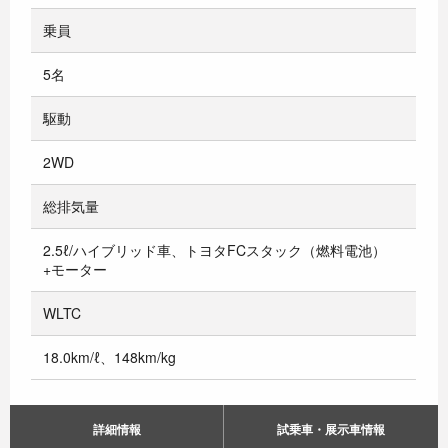
乗員
5名
駆動
2WD
総排気量
2.5ℓ/ハイブリッド車、トヨタFCスタック（燃料電池）
+モーター
WLTC
18.0km/ℓ、148km/kg
詳細情報
試乗車・展示車情報