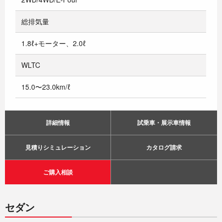
総排気量
1.8ℓ+モーター、2.0ℓ
WLTC
15.0〜23.0km/ℓ
詳細情報
試乗車・展示車情報
見積りシミュレーション
カタログ請求
ご購入相談
セダン