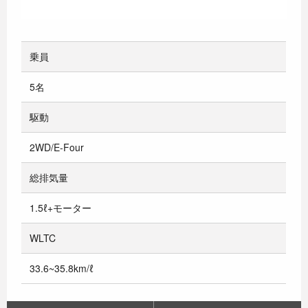
乗員
5名
駆動
2WD/E-Four
総排気量
1.5ℓ+モーター
WLTC
33.6~35.8km/ℓ