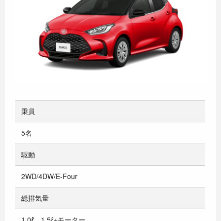
乗員
5名
駆動
2WD/4DW/E-Four
総排気量
1.0ℓ、1.5ℓ+モーター