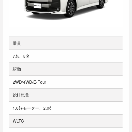
乗員
7名、8名
駆動
2WD/4WD/E-Four
総排気量
1.8ℓ+モーター、2.0ℓ
WLTC