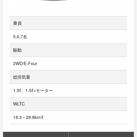
乗員
5,6,7名
駆動
2WD/E-Four
総排気量
1.5ℓ、1.5ℓ+モーター
WLTC
18.3～28.8km/ℓ