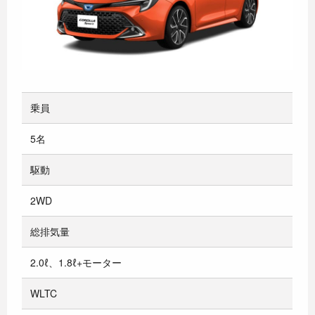
乗員
5名
駆動
2WD
総排気量
2.0ℓ、1.8ℓ+モーター
WLTC