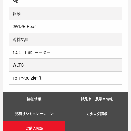
5名
駆動
2WD/E-Four
総排気量
1.5ℓ、1.8ℓ+モーター
WLTC
18.1〜30.2km/ℓ
詳細情報
試乗車・展示車情報
見積りシミュレーション
カタログ請求
ご購入相談