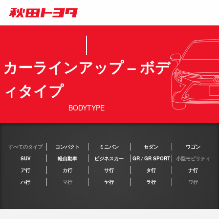
カーラインアップ – ボデ
ィタイプ
BODYTYPE
すべてのタイプ
コンパクト
ミニバン
セダン
ワゴン
SUV
軽自動車
ビジネスカー
GR / GR SPORT
小型モビリティ
ア行
カ行
サ行
タ行
ナ行
ハ行
マ行
ヤ行
ラ行
ワ行