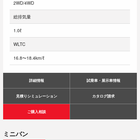
2WD/4WD
総排気量
1.0ℓ
WLTC
16.8〜18.4km/ℓ
詳細情報
試乗車・展示車情報
見積りシミュレーション
カタログ請求
ご購入相談
ミニバン