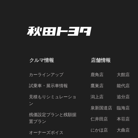
クルマ情報
店舗情報
カーラインアップ
鹿角店
大館店
試乗車・展示車情報
鷹巣店
能代店
見積もりシミュレーショ
潟上店
追分店
ン
泉新国道店
臨海店
残価設定プランと残額据
仁井田店
本荘店
置プラン
にかほ店
大曲店
オーナーズボイス