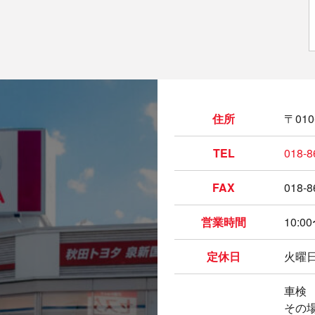
住所
〒01
TEL
018-8
FAX
018-8
営業時間
10:00
定休日
火曜
車検
その