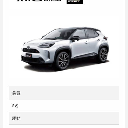
乗員
5名
駆動