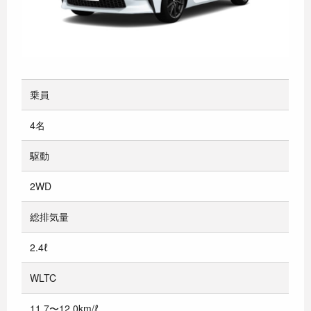
乗員
4名
駆動
2WD
総排気量
2.4ℓ
WLTC
11.7〜12.0km/ℓ