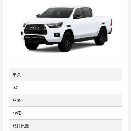
乗員
5名
駆動
4WD
総排気量