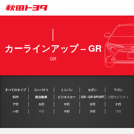
カーラインアップ – GR
GR
すべてのタイプ
コンパクト
ミニバン
セダン
ワゴン
SUV
軽自動車
ビジネスカー
GR / GR SPORT
小型モビリティ
ア行
カ行
サ行
タ行
ナ行
ハ行
マ行
ヤ行
ラ行
ワ行