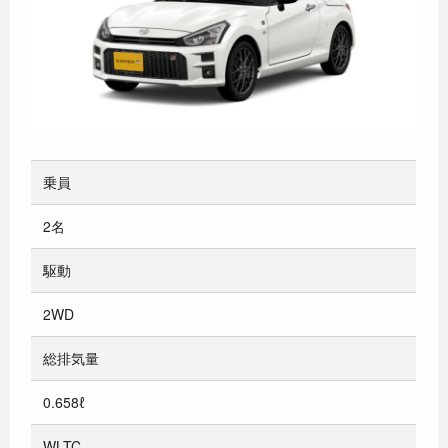
乗員
2名
駆動
2WD
総排気量
0.658ℓ
WLTC