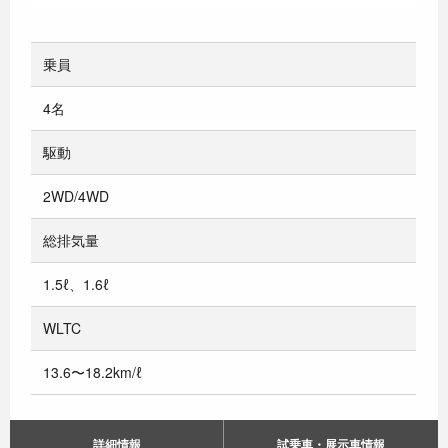
乗員
4名
駆動
2WD/4WD
総排気量
1.5ℓ、1.6ℓ
WLTC
13.6〜18.2km/ℓ
詳細情報
試乗車・展示車情報